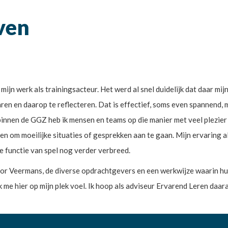
ven
jn werk als trainingsacteur. Het werd al snel duidelijk dat daar mijn
varen en daarop te reflecteren. Dat is effectief, soms even spannend,
binnen de GGZ heb ik mensen en teams op die manier met veel plezier 
ren om moeilijke situaties of gesprekken aan te gaan. Mijn ervaring a
de functie van spel nog verder verbreed.
ctor Veermans, de diverse opdrachtgevers en een werkwijze waarin h
 me hier op mijn plek voel. Ik hoop als adviseur Ervarend Leren daar