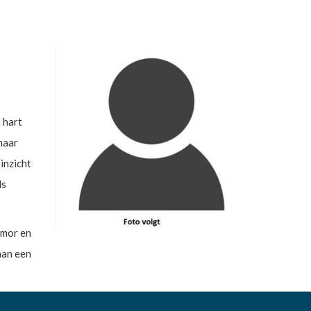
 hart
 maar
inzicht
ls
umor en
aan een