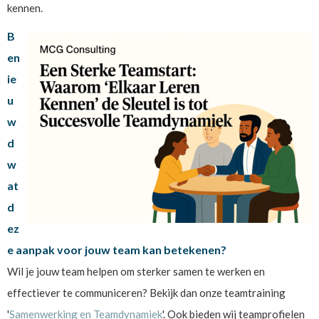
kennen.
B
en
ie
u
w
d
w
at
d
ez
e aanpak voor jouw team kan betekenen?
Wil je jouw team helpen om sterker samen te werken en
effectiever te communiceren? Bekijk dan onze teamtraining
'
Samenwerking en Teamdynamiek
'. Ook bieden wij teamprofielen