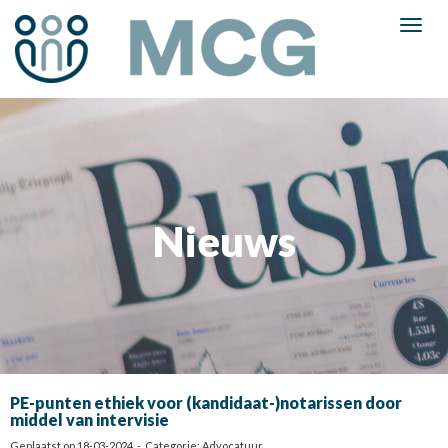
Toggl
Nieuws
PE-punten ethiek voor (kandidaat-)notarissen door
middel van intervisie
Geplaatst op 18-03-2024 - Categorie: Advocatuur