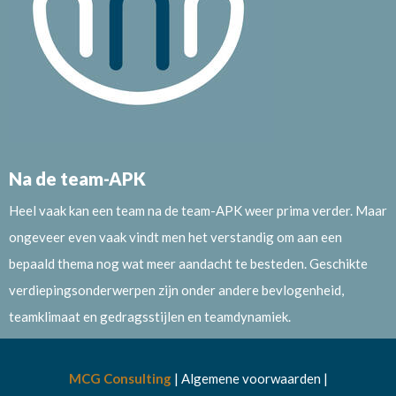
Na de team-APK
Heel vaak kan een team na de team-APK weer prima verder. Maar
ongeveer even vaak vindt men het verstandig om aan een
bepaald thema nog wat meer aandacht te besteden. Geschikte
verdiepingsonderwerpen zijn onder andere
bevlogenheid
,
teamklimaat
en
gedragsstijlen en teamdynamiek
.
MCG Consulting
|
Algemene voorwaarden
|